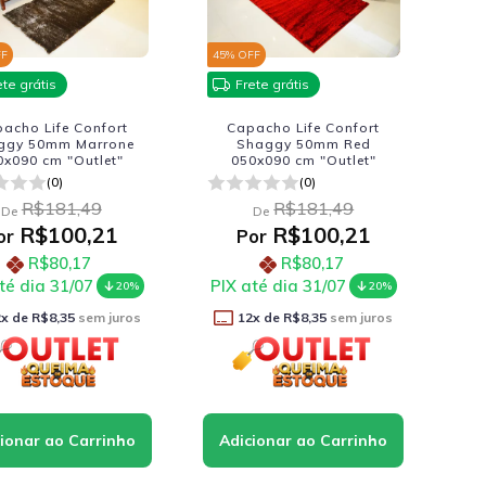
FF
45
% OFF
ete grátis
Frete grátis
acho Life Confort
Capacho Life Confort
ggy 50mm Marrone
Shaggy 50mm Red
0x090 cm "Outlet"
050x090 cm "Outlet"
(0)
(0)
R$181,49
R$181,49
De
De
R$100,21
R$100,21
or
Por
R$80,17
R$80,17
té dia 31/07
PIX até dia 31/07
20%
20%
2
x de
R$8,35
sem juros
12
x de
R$8,35
sem juros