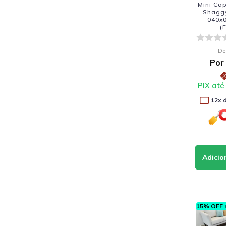
Mini Cap
Shagg
040x0
(
De
Por
PIX até
12
x 
15% OFF n