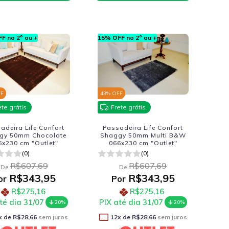
F no 2º ou +
15% OFF no 2º ou +
FF
43
% OFF
ete grátis
Frete grátis
adeira Life Confort
Passadeira Life Confort
gy 50mm Chocolate
Shaggy 50mm Multi B&W
6x230 cm "Outlet"
066x230 cm "Outlet"
(0)
(0)
R$607,69
R$607,69
De
De
R$343,95
R$343,95
or
Por
R$275,16
R$275,16
té dia 31/07
PIX até dia 31/07
20%
20%
x de
R$28,66
sem juros
12
x de
R$28,66
sem juros