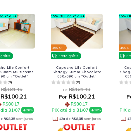
o 2º ou +
15% OFF no 2º ou +
15% OF
45
% OFF
45
% O
 grátis
Frete grátis
Fr
ho Life Confort
Capacho Life Confort
Cap
50mm Multicreme
Shaggy 50mm Chocolate
Shag
90 cm "Outlet"
050x090 cm "Outlet"
05
(0)
(0)
R$181,49
R$181,49
De
R$100,21
R$100,21
Por
P
R$80,17
R$80,17
 dia 31/07
PIX até dia 31/07
PIX a
20%
20%
de
R$8,35
sem juros
12
x de
R$8,35
sem juros
1