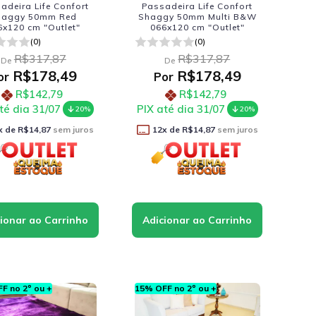
adeira Life Confort
Passadeira Life Confort
haggy 50mm Red
Shaggy 50mm Multi B&W
6x120 cm "Outlet"
066x120 cm "Outlet"
(0)
(0)
R$317,87
R$317,87
De
De
R$178,49
R$178,49
or
Por
R$142,79
R$142,79
té dia 31/07
PIX até dia 31/07
20%
20%
x de
R$14,87
sem juros
12
x de
R$14,87
sem juros
F no 2º ou +
15% OFF no 2º ou +