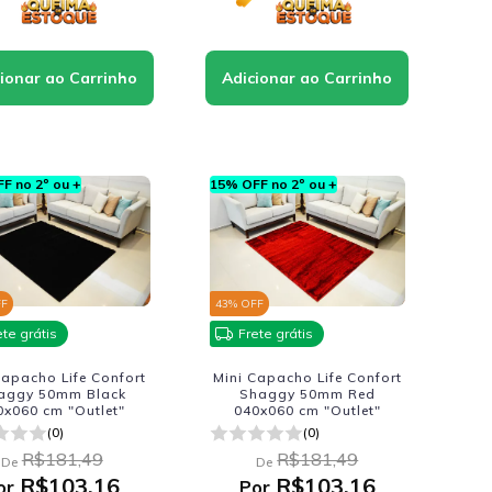
F no 2º ou +
15% OFF no 2º ou +
FF
43
% OFF
ete grátis
Frete grátis
Capacho Life Confort
Mini Capacho Life Confort
aggy 50mm Black
Shaggy 50mm Red
0x060 cm "Outlet"
040x060 cm "Outlet"
(0)
(0)
R$181,49
R$181,49
De
De
R$103,16
R$103,16
or
Por