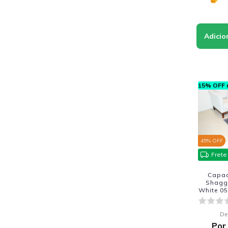
15% OFF n
45
% OFF
Frete
Capac
Shagg
White 05
De
Por