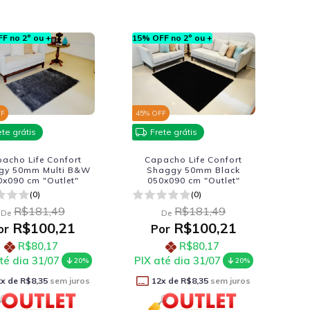
F no 2º ou +
15% OFF no 2º ou +
FF
45
% OFF
ete grátis
Frete grátis
acho Life Confort
Capacho Life Confort
gy 50mm Multi B&W
Shaggy 50mm Black
0x090 cm "Outlet"
050x090 cm "Outlet"
(0)
(0)
R$181,49
R$181,49
De
De
R$100,21
R$100,21
or
Por
R$80,17
R$80,17
té dia 31/07
PIX até dia 31/07
20%
20%
2
x de
R$8,35
sem juros
12
x de
R$8,35
sem juros