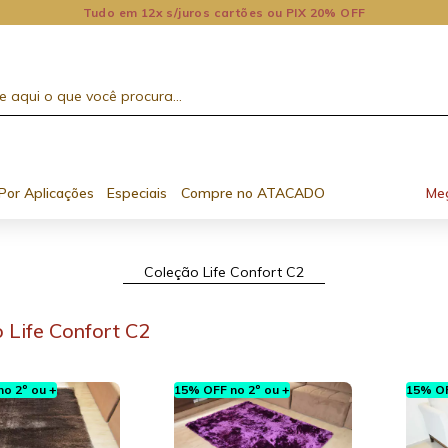
Tudo em 12x s/juros cartões ou PIX 20% OFF
Por Aplicações
Especiais
Compre no ATACADO
Me
Coleção Life Confort C2
 Life Confort C2
o 2º ou +
15% OFF no 2º ou +
15% OF