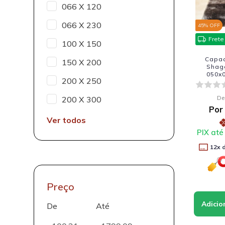
066 X 120
066 X 230
45
% OFF
Frete
100 X 150
Capac
150 X 200
Shag
050x0
200 X 250
De
200 X 300
Por
Ver todos
PIX até
12
x 
Preço
De
Até