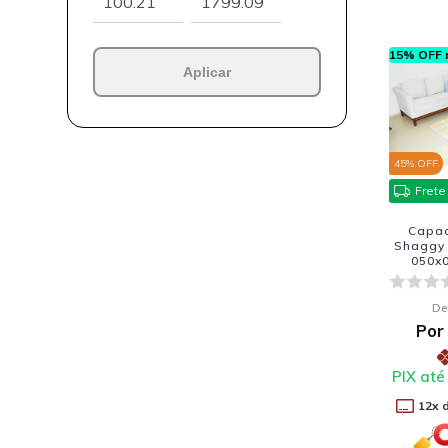
15% OFF n
Aplicar
45
% OFF
Frete
Capac
Shaggy 
050x0
De
Por
PIX até
12
x 