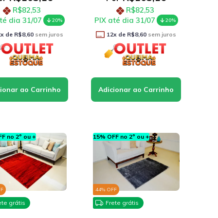
R$82,53
R$82,53
té dia 31/07
PIX até dia 31/07
20%
20%
2
x de
R$8,60
sem juros
12
x de
R$8,60
sem juros
F no 2º ou +
15% OFF no 2º ou +
FF
44
% OFF
ete grátis
Frete grátis