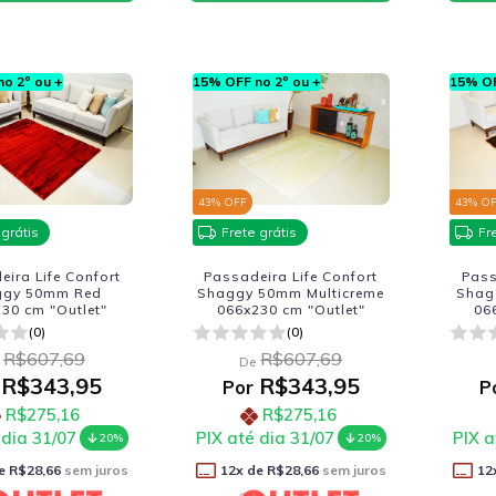
o 2º ou +
15% OFF no 2º ou +
15% OF
43
% OFF
43
% O
 grátis
Frete grátis
Fr
ira Life Confort
Passadeira Life Confort
Pass
ggy 50mm Red
Shaggy 50mm Multicreme
Shag
30 cm "Outlet"
066x230 cm "Outlet"
06
(0)
(0)
R$607,69
R$607,69
De
R$343,95
R$343,95
Por
P
R$275,16
R$275,16
 dia 31/07
PIX até dia 31/07
PIX a
20%
20%
e
R$28,66
sem juros
12
x de
R$28,66
sem juros
12