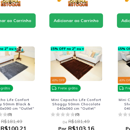
o 2º ou +
15% OFF no 2º ou +
15% OF
43
% OFF
43
% O
 grátis
Frete grátis
Fr
ho Life Confort
Mini Capacho Life Confort
Mini 
y 50mm Black &
Shaggy 50mm Chocolate
Sh
0x090 cm "Outlet"
040x060 cm "Outlet"
04
(0)
(0)
R$181,49
R$181,49
De
R$100,21
R$103,16
Por
P