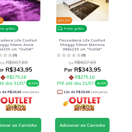
FF
43
% OFF
ete grátis
Frete grátis
adeira Life Confort
Passadeira Life Confort
aggy 50mm Anna
Shaggy 50mm Marrone
6x230 cm "Outlet"
066x230 cm "Outlet"
(0)
(0)
R$607,69
R$607,69
De
De
R$343,95
R$343,95
or
Por
R$275,16
R$275,16
té dia 31/07
PIX até dia 31/07
20%
20%
x de
R$28,66
sem juros
12
x de
R$28,66
sem juros