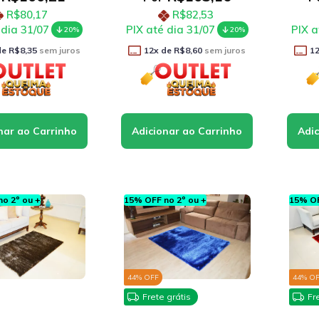
R$80,17
R$82,53
 dia 31/07
PIX até dia 31/07
PIX a
20%
20%
de
R$8,35
sem juros
12
x de
R$8,60
sem juros
1
o 2º ou +
15% OFF no 2º ou +
15% OF
44
% OFF
44
% O
Frete grátis
Fr