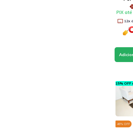
PIX até
12
x 
15% OFF n
46
% OFF