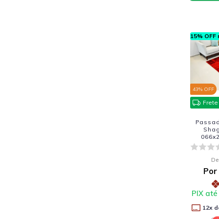
15% OFF n
43
% OFF
Frete
Passade
Sha
066x2
De
Por
PIX até
12
x d