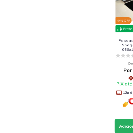
44
% OFF
Frete
Passade
Shag
066x1
De
Por
PIX até
12
x d