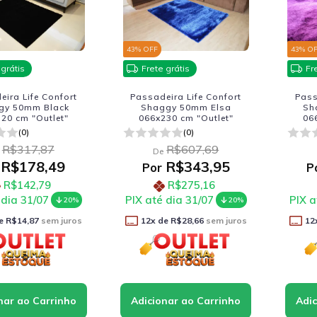
43
% OFF
43
% O
 grátis
Frete grátis
Fr
ira Life Confort
Passadeira Life Confort
Pass
gy 50mm Black
Shaggy 50mm Elsa
Sh
20 cm "Outlet"
066x230 cm "Outlet"
06
(0)
(0)
R$317,87
R$607,69
De
R$178,49
R$343,95
Por
P
R$142,79
R$275,16
 dia 31/07
PIX até dia 31/07
PIX a
20%
20%
e
R$14,87
sem juros
12
x de
R$28,66
sem juros
12