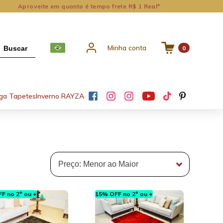
Aproveite em quanto é tempo frete R$ 1 Real*
Minha conta
Buscar
0
ga Tapetes
Inverno RAYZA
F no 2º ou +
15% OFF no 2º ou +