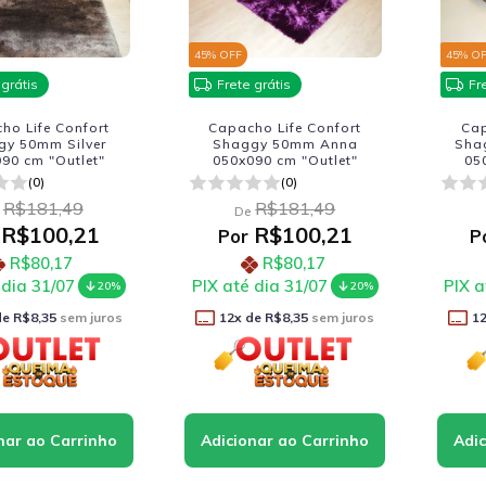
45
% OFF
45
% O
 grátis
Frete grátis
Fr
ho Life Confort
Capacho Life Confort
Cap
gy 50mm Silver
Shaggy 50mm Anna
Sha
90 cm "Outlet"
050x090 cm "Outlet"
05
(0)
(0)
R$181,49
R$181,49
De
R$100,21
R$100,21
Por
P
R$80,17
R$80,17
 dia 31/07
PIX até dia 31/07
PIX a
20%
20%
de
R$8,35
sem juros
12
x de
R$8,35
sem juros
1