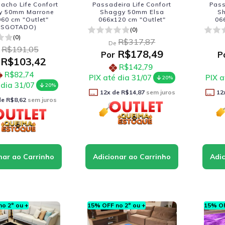
acho Life Confort
Passadeira Life Confort
Pass
y 50mm Marrone
Shaggy 50mm Elsa
S
60 cm "Outlet"
066x120 cm "Outlet"
06
ESGOTADO)
(0)
(0)
R$317,87
De
R$191,05
R$178,49
Por
P
R$103,42
R$142,79
R$82,74
PIX até dia 31/07
PIX a
20%
 dia 31/07
20%
12
x de
R$14,87
sem juros
12
de
R$8,62
sem juros
o 2º ou +
15% OFF no 2º ou +
15% OF