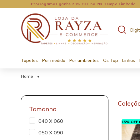
Prorrogamos ganhe 20% OFF no PIX Tempo Limitado.
Tapetes
Por medida
Por ambientes
Os Top
Linhas
Home
•
Coleção
Tamanho
040 X 060
15% OFF n
050 X 090