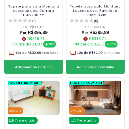
Tapete para sala Montana
Tapete para sala Montana
Lascaux des. Carrara
Lascaux des. Favoloso
150x200 cm
150x200 cm
(0)
(0)
De
R$668,87
De
R$668,87
R$395,89
R$395,89
Por
Por
R$316,71
R$316,71
PIX até dia 31/07
PIX até dia 31/07
20%
20%
12
x de
R$32,99
sem juros
12
x de
R$32,99
sem juros
15% OFF no 2º ou +
15% OFF no 2º ou +
25
% OFF
27
% OFF
Frete grátis
Frete grátis