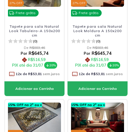
27
% OFF
27
% OFF
Frete grátis
Frete grátis
Tapete para sala Natural
Tapete para sala Natural
Look Tabuleiro-A 150x200
Look Moldura A 150x200
cm
cm
(0)
(0)
De
R$883,46
De
R$883,46
R$645,74
R$645,74
Por
Por
R$516,59
R$516,59
PIX até dia 31/07
PIX até dia 31/07
20%
20%
12
x de
R$53,81
sem juros
12
x de
R$53,81
sem juros
15% OFF no 2º ou +
15% OFF no 2º ou +