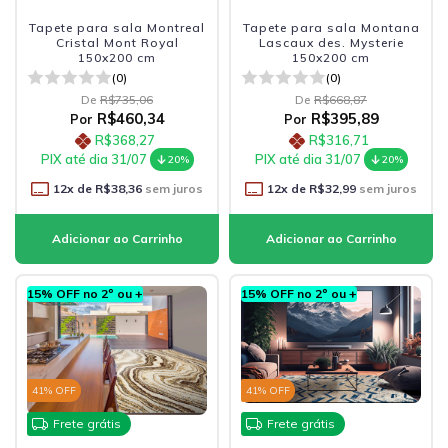
Tapete para sala Montreal
Tapete para sala Montana
Cristal Mont Royal
Lascaux des. Mysterie
150x200 cm
150x200 cm
(0)
(0)
De
R$735,06
De
R$668,87
R$460,34
R$395,89
Por
Por
R$368,27
R$316,71
PIX até dia 31/07
PIX até dia 31/07
20%
20%
12
x de
R$38,36
sem juros
12
x de
R$32,99
sem juros
15% OFF no 2º ou +
15% OFF no 2º ou +
41
% OFF
41
% OFF
Frete grátis
Frete grátis