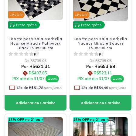
15
% OFF
11
% OFF
Frete grátis
Frete grátis
Tapete para sala Marbella
Tapete para sala Marbella
Nuance Miracle Pathwork
Nuance Miracle Square
Black 150x200 cm
150x200 cm
(0)
(0)
De
R$735,06
De
R$735,06
R$621,31
R$653,89
Por
Por
R$497,05
R$523,11
PIX até dia 31/07
PIX até dia 31/07
20%
20%
12
x de
R$51,78
sem juros
12
x de
R$54,49
sem juros
15% OFF no 2º ou +
15% OFF no 2º ou +