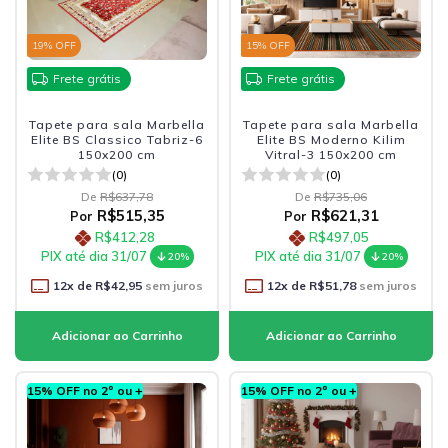
19
% OFF
15
% OFF
Frete grátis
Frete grátis
Tapete para sala Marbella
Tapete para sala Marbella
Elite BS Classico Tabriz-6
Elite BS Moderno Kilim
150x200 cm
Vitral-3 150x200 cm
(0)
(0)
De
R$637,78
De
R$735,06
R$515,35
R$621,31
Por
Por
R$412,28
R$497,05
PIX até dia 31/07
PIX até dia 31/07
20%
20%
12
x de
R$42,95
sem juros
12
x de
R$51,78
sem juros
15% OFF no 2º ou +
15% OFF no 2º ou +