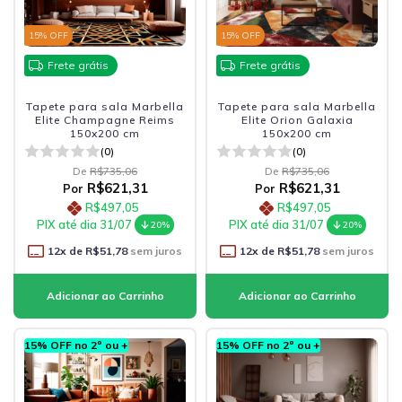
15
% OFF
15
% OFF
Frete grátis
Frete grátis
Tapete para sala Marbella
Tapete para sala Marbella
Elite Champagne Reims
Elite Orion Galaxia
150x200 cm
150x200 cm
(0)
(0)
De
R$735,06
De
R$735,06
R$621,31
R$621,31
Por
Por
R$497,05
R$497,05
PIX até dia 31/07
PIX até dia 31/07
20%
20%
12
x de
R$51,78
sem juros
12
x de
R$51,78
sem juros
15% OFF no 2º ou +
15% OFF no 2º ou +