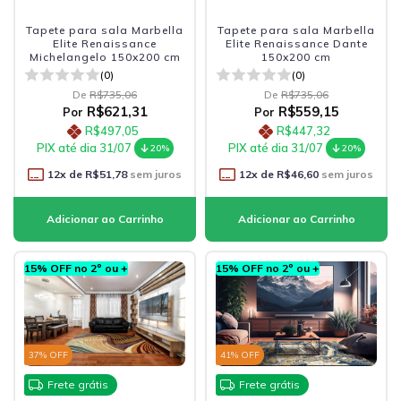
Tapete para sala Marbella
Tapete para sala Marbella
Elite Renaissance
Elite Renaissance Dante
Michelangelo 150x200 cm
150x200 cm
(0)
(0)
De
R$735,06
De
R$735,06
R$621,31
R$559,15
Por
Por
R$497,05
R$447,32
PIX até dia 31/07
PIX até dia 31/07
20%
20%
12
x de
R$51,78
sem juros
12
x de
R$46,60
sem juros
15% OFF no 2º ou +
15% OFF no 2º ou +
37
% OFF
41
% OFF
Frete grátis
Frete grátis