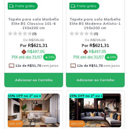
Frete grátis
Frete grátis
Tapete para sala Marbella
Tapete para sala Marbella
Elite BS Classico 101-6
Elite BS Moderno Artistic-1
150x200 cm
150x200 cm
(0)
(0)
De
R$735,06
De
R$735,06
R$621,31
R$621,31
Por
Por
R$497,05
R$497,05
PIX até dia 31/07
PIX até dia 31/07
20%
20%
12
x de
R$51,78
sem juros
12
x de
R$51,78
sem juros
15% OFF no 2º ou +
15% OFF no 2º ou +
22
% OFF
30
% OFF