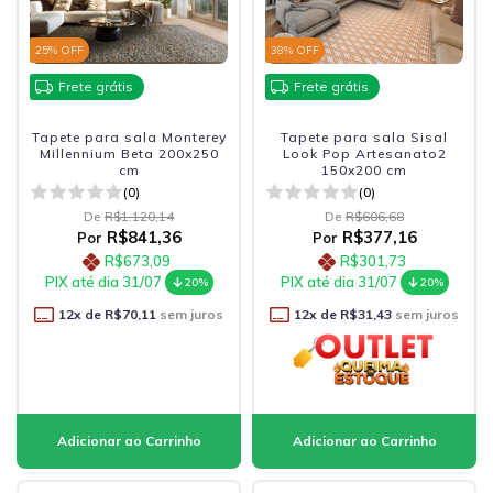
25
% OFF
38
% OFF
Frete grátis
Frete grátis
Tapete para sala Monterey
Tapete para sala Sisal
Millennium Beta 200x250
Look Pop Artesanato2
cm
150x200 cm
(0)
(0)
De
R$1.120,14
De
R$606,68
R$841,36
R$377,16
Por
Por
R$673,09
R$301,73
PIX até dia 31/07
PIX até dia 31/07
20%
20%
12
x de
R$70,11
sem juros
12
x de
R$31,43
sem juros