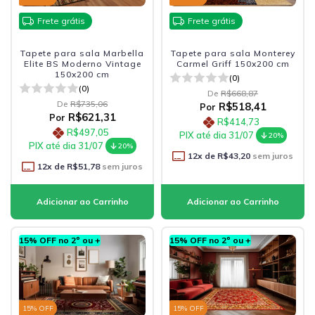
Frete grátis
Frete grátis
Tapete para sala Marbella
Tapete para sala Monterey
Elite BS Moderno Vintage
Carmel Griff 150x200 cm
150x200 cm
(0)
(0)
De
R$668,87
De
R$735,06
R$518,41
Por
R$621,31
Por
R$414,73
R$497,05
PIX até dia 31/07
20%
PIX até dia 31/07
20%
12
x de
R$43,20
sem juros
12
x de
R$51,78
sem juros
15% OFF no 2º ou +
15% OFF no 2º ou +
15
% OFF
15
% OFF