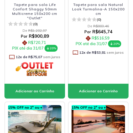
Tapete para sala Life
Tapete para sala Natural
Confort Shaggy 50mm
Look Turmalina-A 150x200
Multicreme 150x200 cm
cm
"Outlet"
(0)
(0)
De
R$883,46
De
R$1.202,37
R$645,74
Por
R$900,89
Por
R$516,59
R$720,71
PIX até dia 31/07
20%
PIX até dia 31/07
20%
12
x de
R$53,81
sem juros
12
x de
R$75,07
sem juros
15% OFF no 2º ou +
15% OFF no 2º ou +