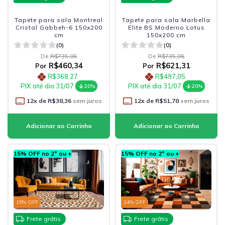
Tapete para sala Montreal
Tapete para sala Marbella
Cristal Gabbeh-6 150x200
Elite BS Moderno Lotus
cm
150x200 cm
(0)
(0)
De
R$735,06
De
R$735,06
R$460,34
R$621,31
Por
Por
R$368,27
R$497,05
PIX até dia 31/07
PIX até dia 31/07
20%
20%
12
x de
R$38,36
sem juros
12
x de
R$51,78
sem juros
15% OFF no 2º ou +
15% OFF no 2º ou +
15
% OFF
24
% OFF
Frete grátis
Frete grátis