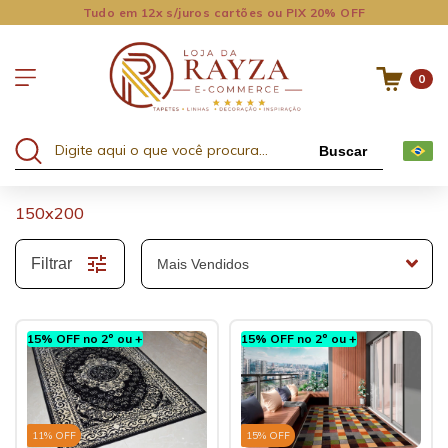
Tudo em 12x s/juros cartões ou PIX 20% OFF
0
Buscar
150x200
Filtrar
15% OFF no 2º ou +
15% OFF no 2º ou +
11
% OFF
15
% OFF