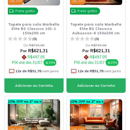
15
% OFF
15
% OFF
Frete grátis
Frete grátis
Tapete para sala Marbella
Tapete para sala Marbella
Elite BS Classico 101-1
Elite BS Classico
150x200 cm
Aubusson-6 150x200 cm
(0)
(0)
De
R$735,06
De
R$735,06
R$621,31
R$621,31
Por
Por
R$497,05
R$497,05
PIX até dia 31/07
PIX até dia 31/07
20%
20%
12
x de
R$51,78
sem juros
12
x de
R$51,78
sem juros
15% OFF no 2º ou +
15% OFF no 2º ou +
15
% OFF
15
% OFF