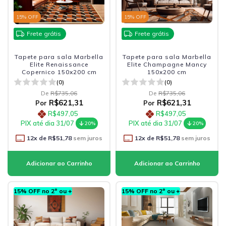
15
% OFF
15
% OFF
Frete grátis
Frete grátis
Tapete para sala Marbella
Tapete para sala Marbella
Elite Renaissance
Elite Champagne Mancy
Copernico 150x200 cm
150x200 cm
(0)
(0)
De
R$735,06
De
R$735,06
R$621,31
R$621,31
Por
Por
R$497,05
R$497,05
PIX até dia 31/07
PIX até dia 31/07
20%
20%
12
x de
R$51,78
sem juros
12
x de
R$51,78
sem juros
15% OFF no 2º ou +
15% OFF no 2º ou +