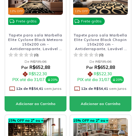
11
% OFF
11
% OFF
Frete grátis
Frete grátis
Tapete para sala Marbella
Tapete para sala Marbella
Elite Cyclone Black Meteoro
Elite Cyclone Black Chopin
150x200 cm -
150x200 cm -
Antiderrapante, Lavável e
Antiderrapante, Lavável e
Sofisticado
Sofisticado
(0)
(0)
De
R$735,06
De
R$735,06
R$652,88
R$652,88
Por
Por
R$522,30
R$522,30
PIX até dia 31/07
PIX até dia 31/07
20%
20%
12
x de
R$54,41
sem juros
12
x de
R$54,41
sem juros
15% OFF no 2º ou +
15% OFF no 2º ou +