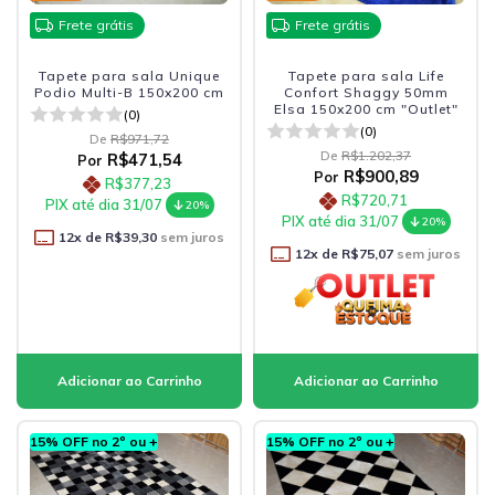
Frete grátis
Frete grátis
Tapete para sala Unique
Tapete para sala Life
Podio Multi-B 150x200 cm
Confort Shaggy 50mm
Elsa 150x200 cm "Outlet"
(0)
(0)
De
R$971,72
De
R$1.202,37
R$471,54
Por
R$900,89
Por
R$377,23
R$720,71
PIX até dia 31/07
20%
PIX até dia 31/07
20%
12
x de
R$39,30
sem juros
12
x de
R$75,07
sem juros
15% OFF no 2º ou +
15% OFF no 2º ou +