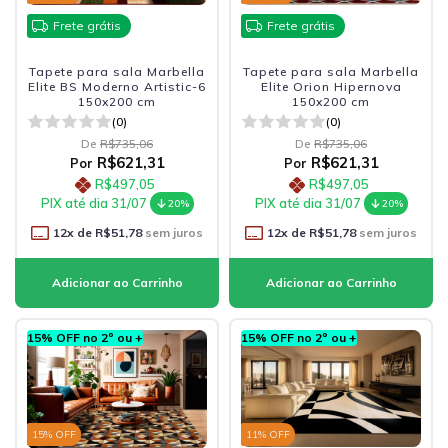
Frete grátis
Frete grátis
Tapete para sala Marbella
Tapete para sala Marbella
Elite BS Moderno Artistic-6
Elite Orion Hipernova
150x200 cm
150x200 cm
(0)
(0)
De
R$735,06
De
R$735,06
R$621,31
R$621,31
Por
Por
R$497,05
R$497,05
PIX até dia 31/07
PIX até dia 31/07
20%
20%
12
x de
R$51,78
sem juros
12
x de
R$51,78
sem juros
15% OFF no 2º ou +
15% OFF no 2º ou +
15
% OFF
11
% OFF