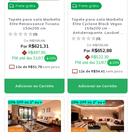
Frete grátis
Frete grátis
Tapete para sala Marbella
Tapete para sala Marbella
Elite Renaissance Ticiano
Elite Cyclone Black Vegas
150x200 cm
150x200 cm -
Antiderrapante, Lavável e
(0)
Sofisticado
(0)
De
R$735,06
De
R$735,06
R$621,31
Por
R$652,88
Por
R$497,05
R$522,30
PIX até dia 31/07
20%
PIX até dia 31/07
20%
12
x de
R$51,78
sem juros
12
x de
R$54,41
sem juros
15% OFF no 2º ou +
15% OFF no 2º ou +
37
% OFF
30
% OFF