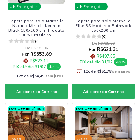
Frete grátis
Frete grátis
Tapete para sala Marbella
Tapete para sala Marbella
Nuance Miracle Kerman
Elite BS Moderno Pathwork
Black 150x200 cm (Produto
150x200 cm
100% Brasileiro -
(0)
Fabricacao Nacional)
(0)
De
R$735,06
De
R$735,06
R$621,31
Por
R$653,89
Por
R$497,05
R$523,11
PIX até dia 31/07
20%
PIX até dia 31/07
20%
12
x de
R$51,78
sem juros
12
x de
R$54,49
sem juros
15% OFF no 2º ou +
15% OFF no 2º ou +
15
% OFF
22
% OFF