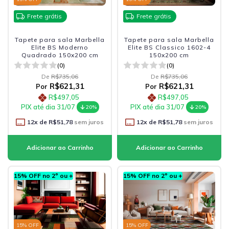
Frete grátis
Frete grátis
Tapete para sala Marbella
Tapete para sala Marbella
Elite BS Moderno
Elite BS Classico 1602-4
Quadrado 150x200 cm
150x200 cm
(0)
(0)
De
R$735,06
De
R$735,06
R$621,31
R$621,31
Por
Por
R$497,05
R$497,05
PIX até dia 31/07
PIX até dia 31/07
20%
20%
12
x de
R$51,78
sem juros
12
x de
R$51,78
sem juros
15% OFF no 2º ou +
15% OFF no 2º ou +
15
% OFF
15
% OFF