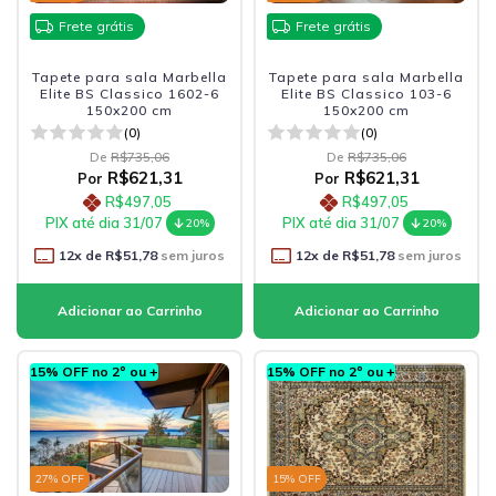
Frete grátis
Frete grátis
Tapete para sala Marbella
Tapete para sala Marbella
Elite BS Classico 1602-6
Elite BS Classico 103-6
150x200 cm
150x200 cm
(0)
(0)
De
R$735,06
De
R$735,06
R$621,31
R$621,31
Por
Por
R$497,05
R$497,05
PIX até dia 31/07
PIX até dia 31/07
20%
20%
12
x de
R$51,78
sem juros
12
x de
R$51,78
sem juros
15% OFF no 2º ou +
15% OFF no 2º ou +
27
% OFF
15
% OFF