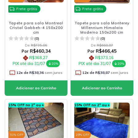
Frete grátis
Frete grátis
Tapete para sala Montreal
Tapete para sala Monterey
Cristal Gabbeh-4 150x200
Millennium Himalaia
cm
Moderno 150x200 cm
(0)
(0)
De
R$735,06
De
R$668,87
R$460,34
R$466,45
Por
Por
R$368,27
R$373,16
PIX até dia 31/07
PIX até dia 31/07
20%
20%
12
x de
R$38,36
sem juros
12
x de
R$38,87
sem juros
15% OFF no 2º ou +
15% OFF no 2º ou +
51
% OFF
25
% OFF