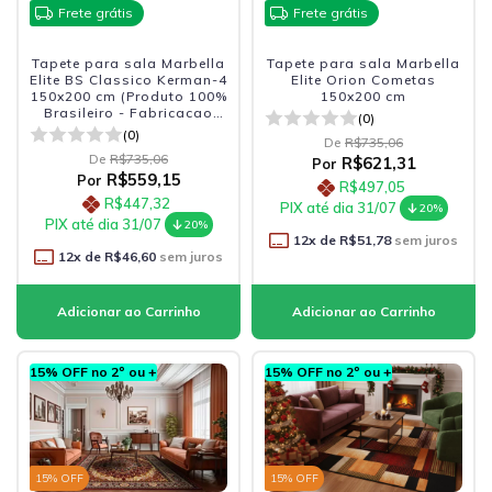
Frete grátis
Frete grátis
Tapete para sala Marbella
Tapete para sala Marbella
Elite BS Classico Kerman-4
Elite Orion Cometas
150x200 cm (Produto 100%
150x200 cm
Brasileiro - Fabricacao
(0)
Nacional)
(0)
De
R$735,06
De
R$735,06
R$621,31
Por
R$559,15
Por
R$497,05
R$447,32
PIX até dia 31/07
20%
PIX até dia 31/07
20%
12
x de
R$51,78
sem juros
12
x de
R$46,60
sem juros
15% OFF no 2º ou +
15% OFF no 2º ou +
15
% OFF
15
% OFF