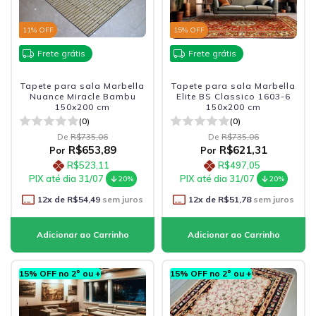
11
% OFF
15
% OFF
Frete grátis
Frete grátis
Tapete para sala Marbella
Tapete para sala Marbella
Nuance Miracle Bambu
Elite BS Classico 1603-6
150x200 cm
150x200 cm
(0)
(0)
De
R$735,06
De
R$735,06
R$653,89
R$621,31
Por
Por
R$523,11
R$497,05
PIX até dia 31/07
PIX até dia 31/07
20%
20%
12
x de
R$54,49
sem juros
12
x de
R$51,78
sem juros
15% OFF no 2º ou +
15% OFF no 2º ou +