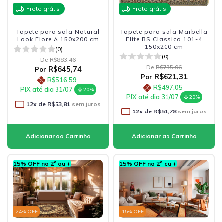
Frete grátis
Frete grátis
Tapete para sala Natural
Tapete para sala Marbella
Look Fiore A 150x200 cm
Elite BS Classico 101-4
150x200 cm
(0)
(0)
De
R$883,46
De
R$735,06
R$645,74
Por
R$621,31
Por
R$516,59
R$497,05
PIX até dia 31/07
20%
PIX até dia 31/07
20%
12
x de
R$53,81
sem juros
12
x de
R$51,78
sem juros
15% OFF no 2º ou +
15% OFF no 2º ou +
24
% OFF
15
% OFF