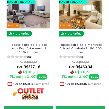
15% OFF no 2º ou +
15% OFF no 2º ou +
38
% OFF
37
% OFF
Frete grátis
Frete grátis
Tapete para sala Sisal
Tapete para sala Montreal
Look Pop Artesanato1
Cristal Gabbeh-3 150x200
150x200 cm
cm
(0)
(0)
De
R$606,68
De
R$735,06
R$377,16
R$460,34
Por
Por
R$301,73
R$368,27
PIX até dia 31/07
PIX até dia 31/07
20%
20%
12
x de
R$31,43
sem juros
12
x de
R$38,36
sem juros