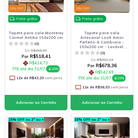
22
% OFF
15
% OFF
Frete grátis
Frete grátis
Tapete para sala Monterey
Tapete para sala
Carmel Antika 150x200 cm
Artesanal Look Amor
Perfeito-6 Cambraia -
(0)
150x200 cm - Lavável,
De
R$668,87
Antiderrapante e Durável
(0)
R$518,41
Por
De
R$802,24
R$414,73
R$678,36
Por
PIX até dia 31/07
20%
R$542,69
12
x de
R$43,20
sem juros
PIX até dia 31/07
20%
12
x de
R$56,53
sem juros
15% OFF no 2º ou +
15% OFF no 2º ou +