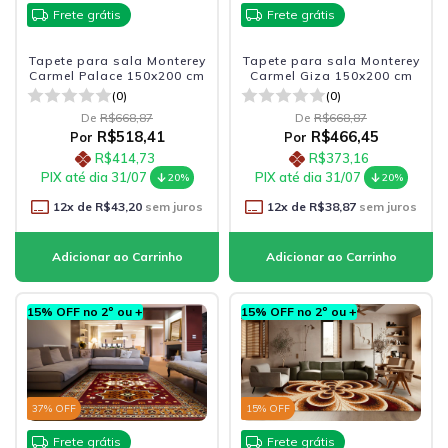
Frete grátis
Frete grátis
Tapete para sala Monterey
Tapete para sala Monterey
Carmel Palace 150x200 cm
Carmel Giza 150x200 cm
(0)
(0)
De
R$668,87
De
R$668,87
R$518,41
R$466,45
Por
Por
R$414,73
R$373,16
PIX até dia 31/07
PIX até dia 31/07
20%
20%
12
x de
R$43,20
sem juros
12
x de
R$38,87
sem juros
15% OFF no 2º ou +
15% OFF no 2º ou +
37
% OFF
15
% OFF
Frete grátis
Frete grátis