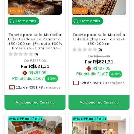
15
% OFF
15
% OFF
Frete grátis
Frete grátis
Tapete para sala Marbella
Tapete para sala Marbella
Elite BS Classico Kerman-3
Elite BS Classico Tabriz-4
150x200 cm (Produto 100%
150x200 cm
Brasileiro - Fabricacao
(0)
Nacional)
(0)
De
R$735,06
De
R$735,06
R$621,31
Por
R$621,31
Por
R$497,05
R$497,05
PIX até dia 31/07
20%
PIX até dia 31/07
20%
12
x de
R$51,78
sem juros
12
x de
R$51,78
sem juros
15% OFF no 2º ou +
15% OFF no 2º ou +