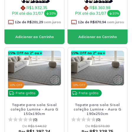
R$1.932,35
R$8.360,98
PIX até dia 31/07
PIX até dia 31/07
20%
20%
12
x de
R$201,29
sem juros
12
x de
R$870,94
sem juros
15% OFF no 2º ou +
15% OFF no 2º ou +
10
% OFF
10
% OFF
Frete grátis
Frete grátis
Tapete para sala Sisal
Tapete para sala Sisal
coleção Lumine - Aura G
coleção Lumine - Aura G
150x190cm
190x250cm
(0)
(0)
De
R$1.544,32
De
R$2.573,89
R$1.397,24
R$2.328,75
Por
Por