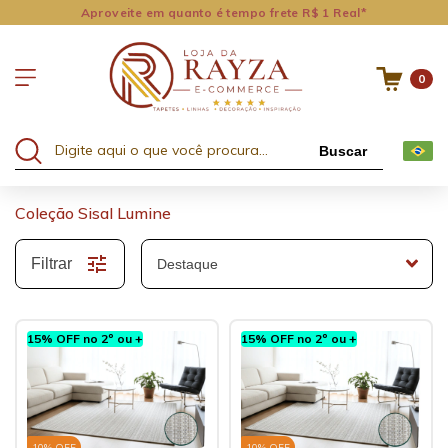
Aproveite em quanto é tempo frete R$ 1 Real*
0
Buscar
Coleção Sisal Lumine
Filtrar
15% OFF no 2º ou +
15% OFF no 2º ou +
10
% OFF
10
% OFF