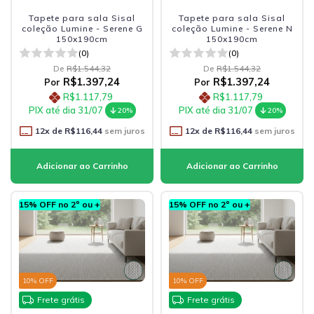
Tapete para sala Sisal
Tapete para sala Sisal
coleção Lumine - Serene G
coleção Lumine - Serene N
150x190cm
150x190cm
(0)
(0)
De
R$1.544,32
De
R$1.544,32
R$1.397,24
R$1.397,24
Por
Por
R$1.117,79
R$1.117,79
PIX até dia 31/07
PIX até dia 31/07
20%
20%
12
x de
R$116,44
sem juros
12
x de
R$116,44
sem juros
15% OFF no 2º ou +
15% OFF no 2º ou +
10
% OFF
10
% OFF
Frete grátis
Frete grátis