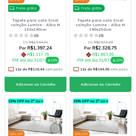
Frete grátis
Frete grátis
Tapete para sala Sisal
Tapete para sala Sisal
coleção Lumine - Alba N
coleção Lumine - Alba N
150x190cm
190x250cm
(0)
(0)
De
R$1.544,32
De
R$2.573,89
R$1.397,24
R$2.328,75
Por
Por
R$1.117,79
R$1.863,00
PIX até dia 31/07
PIX até dia 31/07
20%
20%
12
x de
R$116,44
sem juros
12
x de
R$194,06
sem juros
15% OFF no 2º ou +
15% OFF no 2º ou +
10
% OFF
19
% OFF