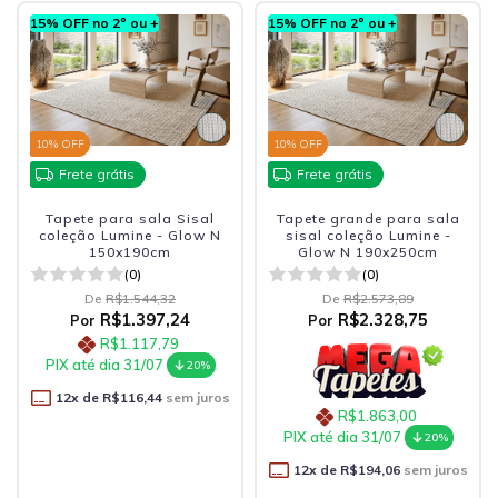
15% OFF no 2º ou +
15% OFF no 2º ou +
10
% OFF
10
% OFF
Frete grátis
Frete grátis
Tapete para sala Sisal
Tapete grande para sala
coleção Lumine - Glow N
sisal coleção Lumine -
150x190cm
Glow N 190x250cm
(0)
(0)
De
R$1.544,32
De
R$2.573,89
R$1.397,24
R$2.328,75
Por
Por
R$1.117,79
PIX até dia 31/07
20%
12
x de
R$116,44
sem juros
R$1.863,00
PIX até dia 31/07
20%
12
x de
R$194,06
sem juros