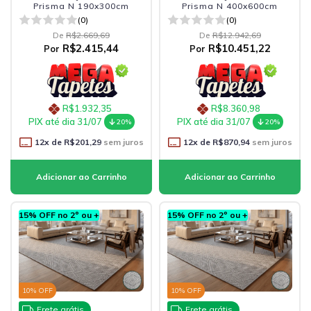
Prisma N 190x300cm
Prisma N 400x600cm
(0)
(0)
De
R$2.669,69
De
R$12.942,69
R$2.415,44
R$10.451,22
Por
Por
R$1.932,35
R$8.360,98
PIX até dia 31/07
PIX até dia 31/07
20%
20%
12
x de
R$201,29
sem juros
12
x de
R$870,94
sem juros
15% OFF no 2º ou +
15% OFF no 2º ou +
10
% OFF
10
% OFF
Frete grátis
Frete grátis