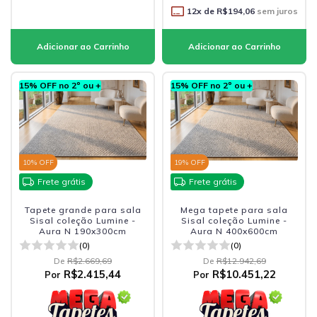
12
x de
R$194,06
sem juros
15% OFF no 2º ou +
15% OFF no 2º ou +
10
% OFF
19
% OFF
Frete grátis
Frete grátis
Tapete grande para sala
Mega tapete para sala
Sisal coleção Lumine -
Sisal coleção Lumine -
Aura N 190x300cm
Aura N 400x600cm
(0)
(0)
De
R$2.669,69
De
R$12.942,69
R$2.415,44
R$10.451,22
Por
Por