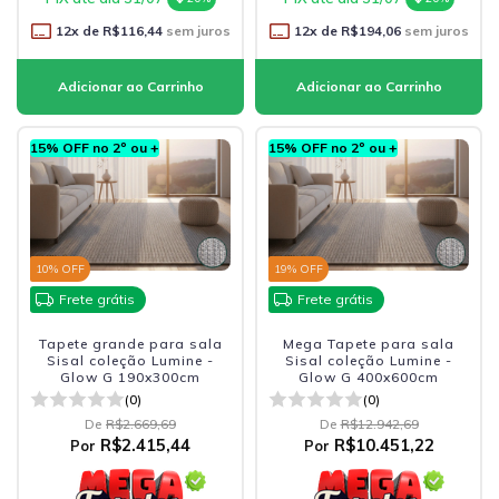
12
x de
R$116,44
sem juros
12
x de
R$194,06
sem juros
15% OFF no 2º ou +
15% OFF no 2º ou +
10
% OFF
19
% OFF
Frete grátis
Frete grátis
Tapete grande para sala
Mega Tapete para sala
Sisal coleção Lumine -
Sisal coleção Lumine -
Glow G 190x300cm
Glow G 400x600cm
(0)
(0)
De
R$2.669,69
De
R$12.942,69
R$2.415,44
R$10.451,22
Por
Por