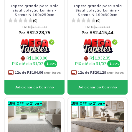
Tapete grande para sala
Tapete grande para sala
sisal coleção Lumine -
Sisal coleção Lumine -
Serene N 190x250cm
Serene N 190x300cm
(0)
(0)
De
R$2.573,89
De
R$2.669,69
R$2.328,75
R$2.415,44
Por
Por
R$1.863,00
R$1.932,35
PIX até dia 31/07
PIX até dia 31/07
20%
20%
12
x de
R$194,06
sem juros
12
x de
R$201,29
sem juros
15% OFF no 2º ou +
15% OFF no 2º ou +