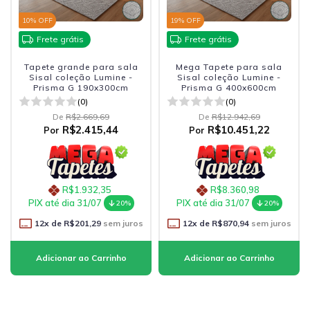
10
% OFF
19
% OFF
Frete grátis
Frete grátis
Tapete grande para sala
Mega Tapete para sala
Sisal coleção Lumine -
Sisal coleção Lumine -
Prisma G 190x300cm
Prisma G 400x600cm
(0)
(0)
De
R$2.669,69
De
R$12.942,69
R$2.415,44
R$10.451,22
Por
Por
R$1.932,35
R$8.360,98
PIX até dia 31/07
PIX até dia 31/07
20%
20%
12
x de
R$201,29
sem juros
12
x de
R$870,94
sem juros