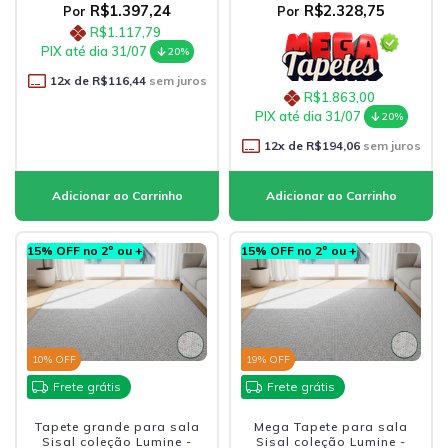
R$1.397,24
R$2.328,75
Por
Por
R$1.117,79
PIX até dia 31/07
20%
12
x de
R$116,44
sem juros
R$1.863,00
PIX até dia 31/07
20%
12
x de
R$194,06
sem juros
15% OFF no 2º ou +
15% OFF no 2º ou +
10
% OFF
19
% OFF
Frete grátis
Frete grátis
Tapete grande para sala
Mega Tapete para sala
Sisal coleção Lumine -
Sisal coleção Lumine -