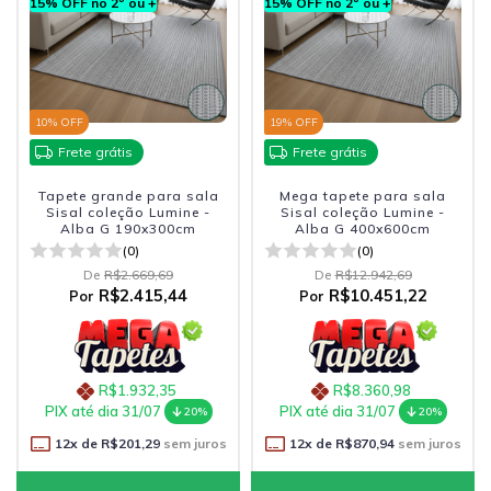
15% OFF no 2º ou +
15% OFF no 2º ou +
10
% OFF
19
% OFF
Frete grátis
Frete grátis
Tapete grande para sala
Mega tapete para sala
Sisal coleção Lumine -
Sisal coleção Lumine -
Alba G 190x300cm
Alba G 400x600cm
(0)
(0)
De
R$2.669,69
De
R$12.942,69
R$2.415,44
R$10.451,22
Por
Por
R$1.932,35
R$8.360,98
PIX até dia 31/07
PIX até dia 31/07
20%
20%
12
x de
R$201,29
sem juros
12
x de
R$870,94
sem juros