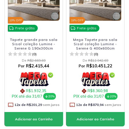
10
% OFF
19
% OFF
Frete grátis
Frete grátis
Tapete grande para sala
Mega Tapete para sala
Sisal coleção Lumine -
Sisal coleção Lumine -
Serene G 190x300cm
Serene G 400x600cm
(0)
(0)
De
R$2.669,69
De
R$12.942,69
R$2.415,44
R$10.451,22
Por
Por
R$1.932,35
R$8.360,98
PIX até dia 31/07
PIX até dia 31/07
20%
20%
12
x de
R$201,29
sem juros
12
x de
R$870,94
sem juros