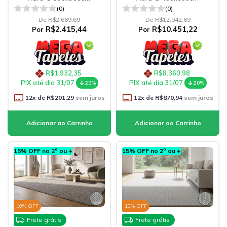
(0)
(0)
De
R$2.669,69
De
R$12.942,69
R$2.415,44
R$10.451,22
Por
Por
R$1.932,35
R$8.360,98
PIX até dia 31/07
PIX até dia 31/07
20%
20%
12
x de
R$201,29
sem juros
12
x de
R$870,94
sem juros
15% OFF no 2º ou +
15% OFF no 2º ou +
10
% OFF
10
% OFF
Frete grátis
Frete grátis