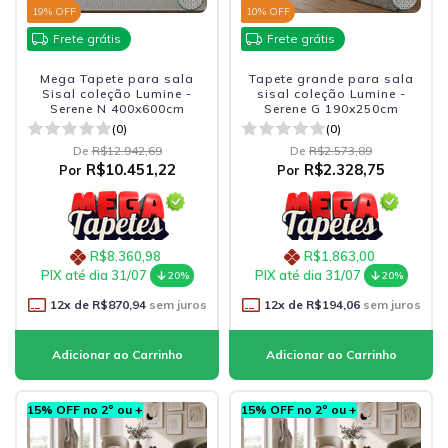
19
% OFF
10
% OFF
Frete grátis
Frete grátis
Mega Tapete para sala
Tapete grande para sala
Sisal coleção Lumine -
sisal coleção Lumine -
Serene N 400x600cm
Serene G 190x250cm
(0)
(0)
De
R$12.942,69
De
R$2.573,89
R$10.451,22
R$2.328,75
Por
Por
R$8.360,98
R$1.863,00
PIX até dia 31/07
PIX até dia 31/07
20%
20%
12
x de
R$870,94
sem juros
12
x de
R$194,06
sem juros
15% OFF no 2º ou +
15% OFF no 2º ou +