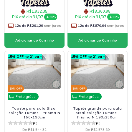
R$1.932,35
R$8.360,98
PIX até dia 31/07
PIX até dia 31/07
20%
20%
12
x de
R$201,29
sem juros
12
x de
R$870,94
sem juros
15% OFF no 2º ou +
15% OFF no 2º ou +
10
% OFF
10
% OFF
Frete grátis
Frete grátis
Tapete para sala Sisal
Tapete grande para sala
coleção Lumine - Prisma N
sisal coleção Lumine -
150x190cm
Prisma N 190x250cm
(0)
(0)
De
R$1.544,32
De
R$2.573,89