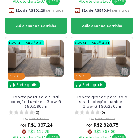
PIX até dia 31/07
PIX até dia 31/07
20%
20%
12
x de
R$201,29
sem juros
12
x de
R$870,94
sem juros
15% OFF no 2º ou +
15% OFF no 2º ou +
10
% OFF
10
% OFF
Frete grátis
Frete grátis
Tapete para sala Sisal
Tapete grande para sala
coleção Lumine - Glow G
sisal coleção Lumine -
150x190cm
Glow G 190x250cm
(0)
(0)
De
R$1.544,32
De
R$2.573,89
R$1.397,24
R$2.328,75
Por
Por
R$1.117,79
R$1.863,00
PIX até dia 31/07
PIX até dia 31/07
20%
20%