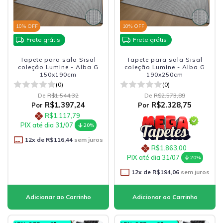
10
% OFF
10
% OFF
Frete grátis
Frete grátis
Tapete para sala Sisal
Tapete para sala Sisal
coleção Lumine - Alba G
coleção Lumine - Alba G
150x190cm
190x250cm
(0)
(0)
De
R$1.544,32
De
R$2.573,89
R$1.397,24
R$2.328,75
Por
Por
R$1.117,79
PIX até dia 31/07
20%
12
x de
R$116,44
sem juros
R$1.863,00
PIX até dia 31/07
20%
12
x de
R$194,06
sem juros