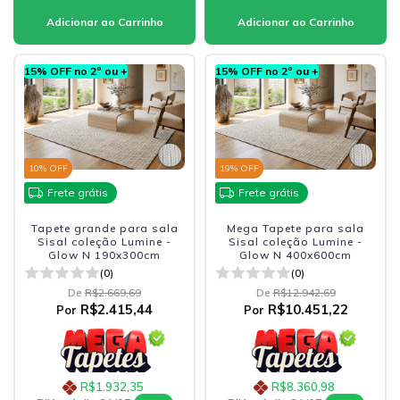
15% OFF no 2º ou +
15% OFF no 2º ou +
10
% OFF
19
% OFF
Frete grátis
Frete grátis
Tapete grande para sala
Mega Tapete para sala
Sisal coleção Lumine -
Sisal coleção Lumine -
Glow N 190x300cm
Glow N 400x600cm
(0)
(0)
De
R$2.669,69
De
R$12.942,69
R$2.415,44
R$10.451,22
Por
Por
R$1.932,35
R$8.360,98