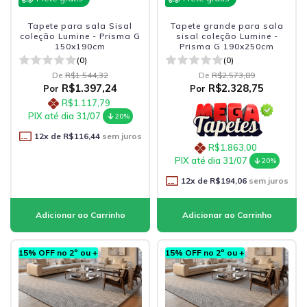
Tapete para sala Sisal
Tapete grande para sala
coleção Lumine - Prisma G
sisal coleção Lumine -
150x190cm
Prisma G 190x250cm
(0)
(0)
De
R$1.544,32
De
R$2.573,89
R$1.397,24
R$2.328,75
Por
Por
R$1.117,79
PIX até dia 31/07
20%
12
x de
R$116,44
sem juros
R$1.863,00
PIX até dia 31/07
20%
12
x de
R$194,06
sem juros
15% OFF no 2º ou +
15% OFF no 2º ou +