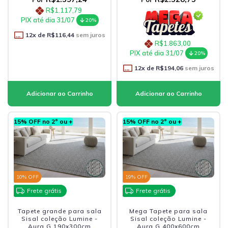
R$1.117,79
PIX até dia 31/07
20%
12
x de
R$116,44
sem juros
R$1.863,00
PIX até dia 31/07
20%
12
x de
R$194,06
sem juros
15% OFF no 2º ou +
15% OFF no 2º ou +
10
% OFF
19
% OFF
Frete grátis
Frete grátis
Tapete grande para sala
Mega Tapete para sala
Sisal coleção Lumine -
Sisal coleção Lumine -
Aura G 190x300cm
Aura G 400x600cm