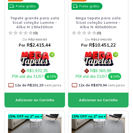
Frete grátis
Frete grátis
Tapete grande para sala
Mega tapete para sala
Sisal coleção Lumine -
Sisal coleção Lumine -
Alba N 190x300cm
Alba N 400x600cm
(0)
(0)
De
R$2.669,69
De
R$12.942,69
R$2.415,44
R$10.451,22
Por
Por
R$1.932,35
R$8.360,98
PIX até dia 31/07
PIX até dia 31/07
20%
20%
12
x de
R$201,29
sem juros
12
x de
R$870,94
sem juros
15% OFF no 2º ou +
15% OFF no 2º ou +