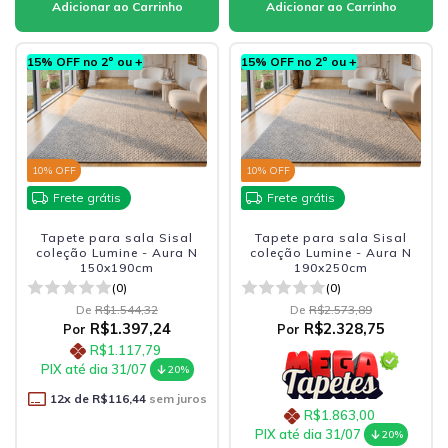
15% OFF no 2º ou +
15% OFF no 2º ou +
10
% OFF
10
% OFF
Frete grátis
Frete grátis
Tapete para sala Sisal
Tapete para sala Sisal
coleção Lumine - Aura N
coleção Lumine - Aura N
150x190cm
190x250cm
(0)
(0)
De
R$1.544,32
De
R$2.573,89
R$1.397,24
R$2.328,75
Por
Por
R$1.117,79
PIX até dia 31/07
20%
12
x de
R$116,44
sem juros
R$1.863,00
PIX até dia 31/07
20%