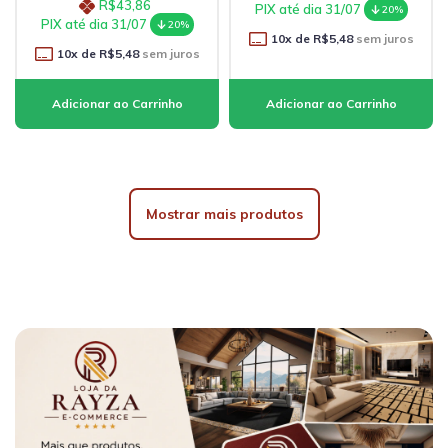
R$43,86
PIX até dia 31/07
20%
PIX até dia 31/07
20%
10
x de
R$5,48
sem juros
10
x de
R$5,48
sem juros
Mostrar mais produtos