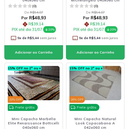
040x060 cm
Michelangelo 040x060 cm
(0)
(0)
De
R$54,07
De
R$54,07
R$48,93
R$48,93
Por
Por
R$39,14
R$39,14
PIX até dia 31/07
PIX até dia 31/07
20%
20%
9
x de
R$5,44
sem juros
9
x de
R$5,44
sem juros
15% OFF no 2º ou +
15% OFF no 2º ou +
10
% OFF
26
% OFF
Frete grátis
Frete grátis
Mini Capacho Marbella
Mini Capacho Natural
Elite Renaissance Botticelli
Look Copacabana A
040x060 cm
042x060 cm