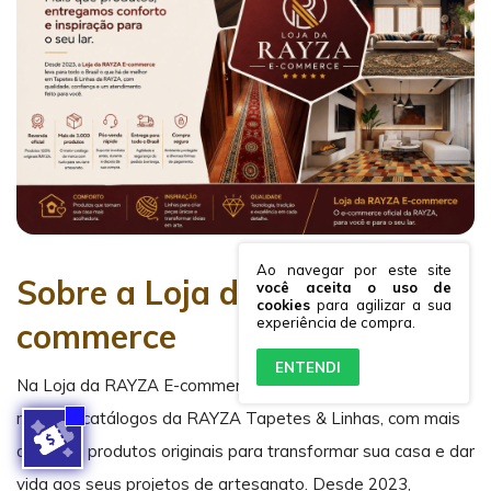
Ao navegar por este site
Sobre a Loja da RAYZA E-
você aceita o uso de
cookies
para agilizar a sua
experiência de compra.
commerce
ENTENDI
Na Loja da RAYZA E-commerce, você encontra um dos
maiores catálogos da RAYZA Tapetes & Linhas, com mais
de 3.000 produtos originais para transformar sua casa e dar
vida aos seus projetos de artesanato. Desde 2023,