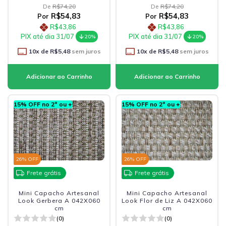
De
R$74,20
De
R$74,20
R$54,83
R$54,83
Por
Por
R$43,86
R$43,86
PIX até dia 31/07
PIX até dia 31/07
20%
20%
10
x de
R$5,48
sem juros
10
x de
R$5,48
sem juros
15% OFF no 2º ou +
15% OFF no 2º ou +
26
% OFF
26
% OFF
Frete grátis
Frete grátis
Mini Capacho Artesanal
Mini Capacho Artesanal
Look Gerbera A 042X060
Look Flor de Liz A 042X060
cm
cm
(0)
(0)