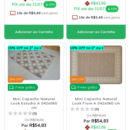
R$43,86
PIX até dia 31/07
20%
PIX até dia 31/07
20%
10
x de
R$5,48
sem juros
10
x de
R$5,48
sem juros
15% OFF no 2º ou +
15% OFF no 2º ou +
26
% OFF
26
% OFF
Frete grátis
Frete grátis
Mini Capacho Natural
Mini Capacho Natural
Look Estudio A 042x060
Look Fiore A 042x060 cm
cm
(0)
(0)
De
R$74,20
De
R$74,20
R$54,83
Por
R$54,83
Por
R$43,86