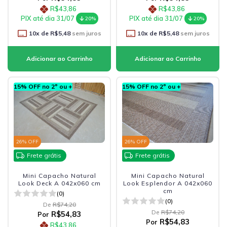
R$43,86
R$43,86
PIX até dia 31/07
PIX até dia 31/07
20%
20%
10
x de
R$5,48
sem juros
10
x de
R$5,48
sem juros
15% OFF no 2º ou +
15% OFF no 2º ou +
26
% OFF
26
% OFF
Frete grátis
Frete grátis
Mini Capacho Natural
Mini Capacho Natural
Look Deck A 042x060 cm
Look Esplendor A 042x060
cm
(0)
(0)
De
R$74,20
De
R$74,20
R$54,83
Por
R$54,83
Por
R$43,86