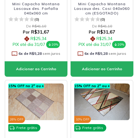
Mini Capacho Montana
Mini Capacho Montana
Lascaux des. Farfalla
Lascaux des. Cosi 040x060
040x060 cm
cm (ESGOTADO)
(0)
(0)
De
R$41,10
De
R$41,10
R$31,67
R$31,67
Por
Por
R$25,34
R$25,34
PIX até dia 31/07
PIX até dia 31/07
20%
20%
6
x de
R$5,28
sem juros
6
x de
R$5,28
sem juros
15% OFF no 2º ou +
15% OFF no 2º ou +
26
% OFF
10
% OFF
Frete grátis
Frete grátis