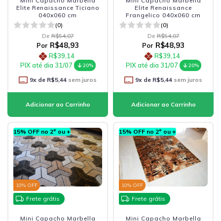
Mini Capacho Marbella
Mini Capacho Marbella
Elite Renaissance Ticiano
Elite Renaissance
040x060 cm
Frangelico 040x060 cm
(0)
(0)
De
R$54,07
De
R$54,07
R$48,93
R$48,93
Por
Por
R$39,14
R$39,14
PIX até dia 31/07
PIX até dia 31/07
20%
20%
9
x de
R$5,44
sem juros
9
x de
R$5,44
sem juros
15% OFF no 2º ou +
15% OFF no 2º ou +
10
% OFF
10
% OFF
Frete grátis
Frete grátis
Mini Capacho Marbella
Mini Capacho Marbella