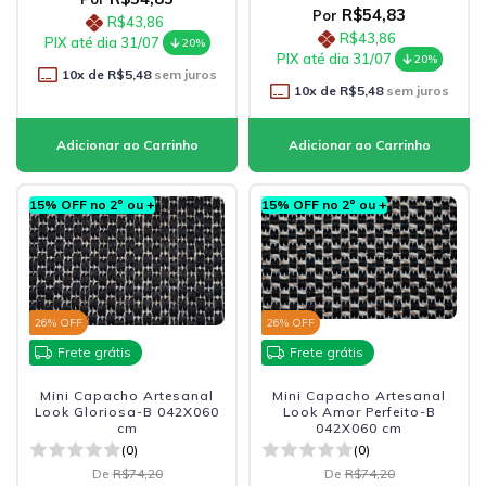
R$54,83
Por
R$43,86
R$43,86
PIX até dia 31/07
20%
PIX até dia 31/07
20%
10
x de
R$5,48
sem juros
10
x de
R$5,48
sem juros
15% OFF no 2º ou +
15% OFF no 2º ou +
26
% OFF
26
% OFF
Frete grátis
Frete grátis
Mini Capacho Artesanal
Mini Capacho Artesanal
Look Gloriosa-B 042X060
Look Amor Perfeito-B
cm
042X060 cm
(0)
(0)
De
R$74,20
De
R$74,20