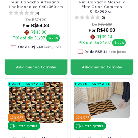
Mini Capacho Artesanal
Mini Capacho Marbella
Look Mosaico 040x060 cm
Elite Orion Cometas
040x060 cm
(0)
(0)
De
R$74,20
De
R$54,07
R$54,83
Por
R$48,93
Por
R$43,86
R$39,14
PIX até dia 31/07
20%
PIX até dia 31/07
20%
10
x de
R$5,48
sem juros
9
x de
R$5,44
sem juros
15% OFF no 2º ou +
15% OFF no 2º ou +
10
% OFF
10
% OFF
Frete grátis
Frete grátis