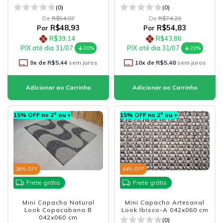
(0)
(0)
De
R$54,07
De
R$74,20
R$48,93
R$54,83
Por
Por
R$39,14
R$43,86
PIX até dia 31/07
PIX até dia 31/07
20%
20%
9
x de
R$5,44
sem juros
10
x de
R$5,48
sem juros
15% OFF no 2º ou +
15% OFF no 2º ou +
26
% OFF
44
% OFF
Frete grátis
Frete grátis
Mini Capacho Natural
Mini Capacho Artesanal
Look Copacabana B
Look Ibisco-A 042x060 cm
042x060 cm
(0)