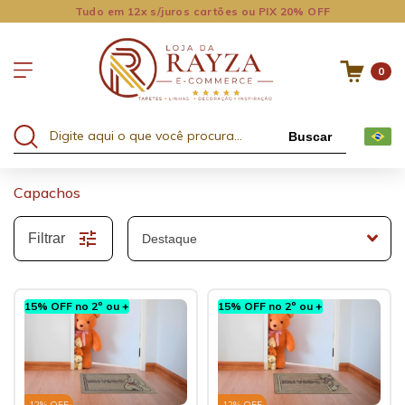
Tudo em 12x s/juros cartões ou PIX 20% OFF
0
Buscar
Capachos
Filtrar
15% OFF no 2º ou +
15% OFF no 2º ou +
12
% OFF
12
% OFF