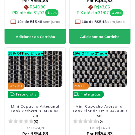
R$54,83
R$54,83
Por
Por
R$43,86
R$43,86
PIX até dia 31/07
PIX até dia 31/07
20%
20%
10
x de
R$5,48
sem juros
10
x de
R$5,48
sem juros
15% OFF no 2º ou +
15% OFF no 2º ou +
26
% OFF
26
% OFF
Frete grátis
Frete grátis
Mini Capacho Artesanal
Mini Capacho Artesanal
Look Gerbera B 042X060
Look Flor de Liz B 042X060
cm
cm
(0)
(0)
De
R$74,20
De
R$74,20
R$54,83
R$54,83
Por
Por