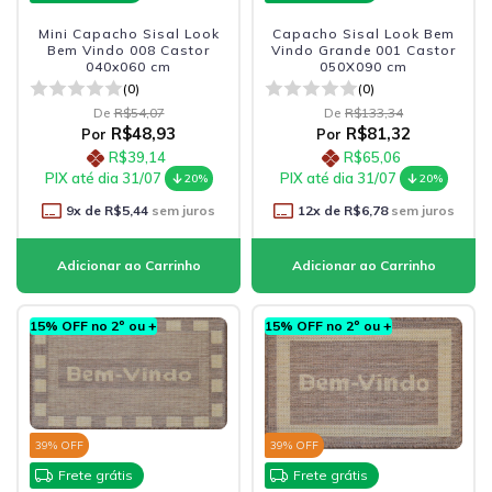
Mini Capacho Sisal Look
Capacho Sisal Look Bem
Bem Vindo 008 Castor
Vindo Grande 001 Castor
040x060 cm
050X090 cm
(0)
(0)
De
R$54,07
De
R$133,34
R$48,93
R$81,32
Por
Por
R$39,14
R$65,06
PIX até dia 31/07
PIX até dia 31/07
20%
20%
9
x de
R$5,44
sem juros
12
x de
R$6,78
sem juros
15% OFF no 2º ou +
15% OFF no 2º ou +
39
% OFF
39
% OFF
Frete grátis
Frete grátis