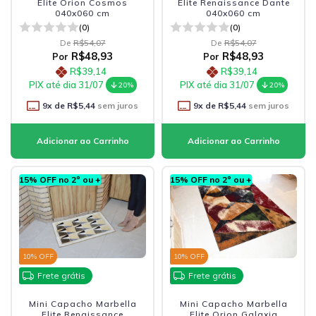
Elite Orion Cosmos
Elite Renaissance Dante
040x060 cm
040x060 cm
(0)
(0)
De
R$54,07
De
R$54,07
R$48,93
R$48,93
Por
Por
R$39,14
R$39,14
PIX até dia 31/07
PIX até dia 31/07
20%
20%
9
x de
R$5,44
sem juros
9
x de
R$5,44
sem juros
15% OFF no 2º ou +
15% OFF no 2º ou +
10
% OFF
10
% OFF
Frete grátis
Frete grátis
Mini Capacho Marbella
Mini Capacho Marbella
Elite Renaissance
Elite Orion Galaxia