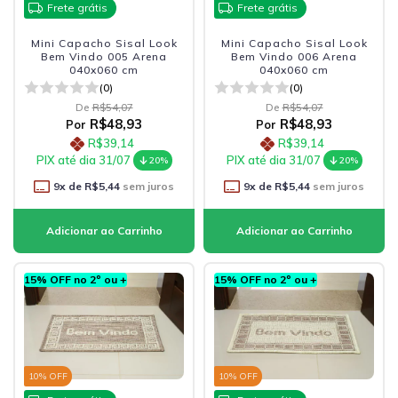
Frete grátis
Frete grátis
Mini Capacho Sisal Look
Mini Capacho Sisal Look
Bem Vindo 005 Arena
Bem Vindo 006 Arena
040x060 cm
040x060 cm
(0)
(0)
De
R$54,07
De
R$54,07
R$48,93
R$48,93
Por
Por
R$39,14
R$39,14
PIX até dia 31/07
PIX até dia 31/07
20%
20%
9
x de
R$5,44
sem juros
9
x de
R$5,44
sem juros
15% OFF no 2º ou +
15% OFF no 2º ou +
10
% OFF
10
% OFF