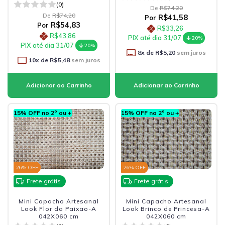
(0)
De
R$74,20
De
R$74,20
R$41,58
Por
R$54,83
Por
R$33,26
R$43,86
PIX até dia 31/07
20%
PIX até dia 31/07
20%
8
x de
R$5,20
sem juros
10
x de
R$5,48
sem juros
15% OFF no 2º ou +
15% OFF no 2º ou +
26
% OFF
26
% OFF
Frete grátis
Frete grátis
Mini Capacho Artesanal
Mini Capacho Artesanal
Look Flor da Paixao-A
Look Brinco de Princesa-A
042X060 cm
042X060 cm