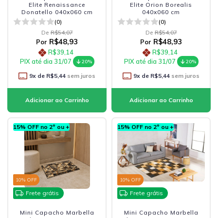
Elite Renaissance
Elite Orion Borealis
Donatello 040x060 cm
040x060 cm
(0)
(0)
De
R$54,07
De
R$54,07
R$48,93
R$48,93
Por
Por
R$39,14
R$39,14
PIX até dia 31/07
PIX até dia 31/07
20%
20%
9
x de
R$5,44
sem juros
9
x de
R$5,44
sem juros
15% OFF no 2º ou +
15% OFF no 2º ou +
10
% OFF
10
% OFF
Frete grátis
Frete grátis
Mini Capacho Marbella
Mini Capacho Marbella