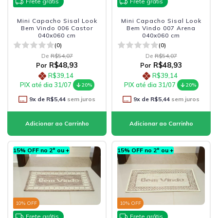
Frete grátis
Frete grátis
Mini Capacho Sisal Look
Mini Capacho Sisal Look
Bem Vindo 006 Castor
Bem Vindo 007 Arena
040x060 cm
040x060 cm
(0)
(0)
De
R$54,07
De
R$54,07
R$48,93
R$48,93
Por
Por
R$39,14
R$39,14
PIX até dia 31/07
PIX até dia 31/07
20%
20%
9
x de
R$5,44
sem juros
9
x de
R$5,44
sem juros
15% OFF no 2º ou +
15% OFF no 2º ou +
10
% OFF
10
% OFF
Frete grátis
Frete grátis