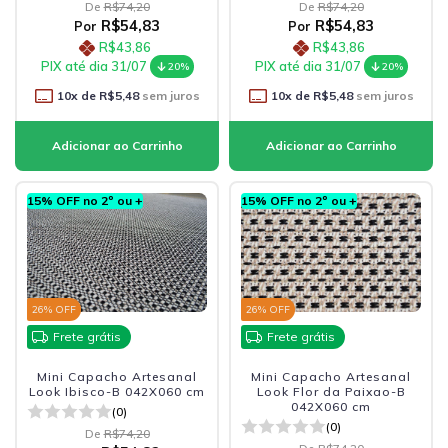
De
R$74,20
De
R$74,20
R$54,83
R$54,83
Por
Por
R$43,86
R$43,86
PIX até dia 31/07
PIX até dia 31/07
20%
20%
10
x de
R$5,48
sem juros
10
x de
R$5,48
sem juros
15% OFF no 2º ou +
15% OFF no 2º ou +
26
% OFF
26
% OFF
Frete grátis
Frete grátis
Mini Capacho Artesanal
Mini Capacho Artesanal
Look Ibisco-B 042X060 cm
Look Flor da Paixao-B
042X060 cm
(0)
(0)
De
R$74,20