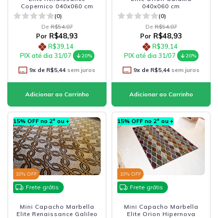
Copernico 040x060 cm
040x060 cm
(0)
(0)
De
R$54,07
De
R$54,07
R$48,93
R$48,93
Por
Por
R$39,14
R$39,14
PIX até dia 31/07
PIX até dia 31/07
20%
20%
9
x de
R$5,44
sem juros
9
x de
R$5,44
sem juros
15% OFF no 2º ou +
15% OFF no 2º ou +
10
% OFF
10
% OFF
Frete grátis
Frete grátis
Mini Capacho Marbella
Mini Capacho Marbella
Elite Renaissance Galileo
Elite Orion Hipernova