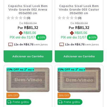
Capacho Sisal Look Bem
Capacho Sisal Look Bem
Vindo Grande 002 Arena
Vindo Grande 003 Castor
050x090 cm
050x090 cm
(0)
(0)
De
R$133,34
De
R$133,34
R$81,32
R$81,32
Por
Por
R$65,06
R$65,06
PIX até dia 31/07
PIX até dia 31/07
20%
20%
12
x de
R$6,78
sem juros
12
x de
R$6,78
sem juros
15% OFF no 2º ou +
15% OFF no 2º ou +
39
% OFF
39
% OFF
Frete grátis
Frete grátis