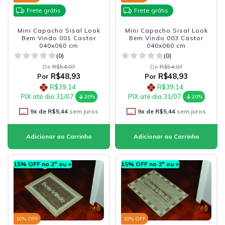
Frete grátis
Frete grátis
Mini Capacho Sisal Look
Mini Capacho Sisal Look
Bem Vindo 001 Castor
Bem Vindo 003 Castor
040x060 cm
040x060 cm
(0)
(0)
De
R$54,07
De
R$54,07
R$48,93
R$48,93
Por
Por
R$39,14
R$39,14
PIX até dia 31/07
PIX até dia 31/07
20%
20%
9
x de
R$5,44
sem juros
9
x de
R$5,44
sem juros
15% OFF no 2º ou +
15% OFF no 2º ou +
10
% OFF
10
% OFF