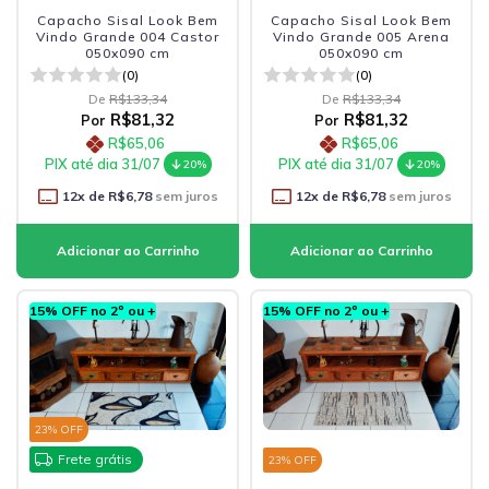
Capacho Sisal Look Bem
Capacho Sisal Look Bem
Vindo Grande 004 Castor
Vindo Grande 005 Arena
050x090 cm
050x090 cm
(0)
(0)
De
R$133,34
De
R$133,34
R$81,32
R$81,32
Por
Por
R$65,06
R$65,06
PIX até dia 31/07
PIX até dia 31/07
20%
20%
12
x de
R$6,78
sem juros
12
x de
R$6,78
sem juros
15% OFF no 2º ou +
15% OFF no 2º ou +
23
% OFF
Frete grátis
23
% OFF