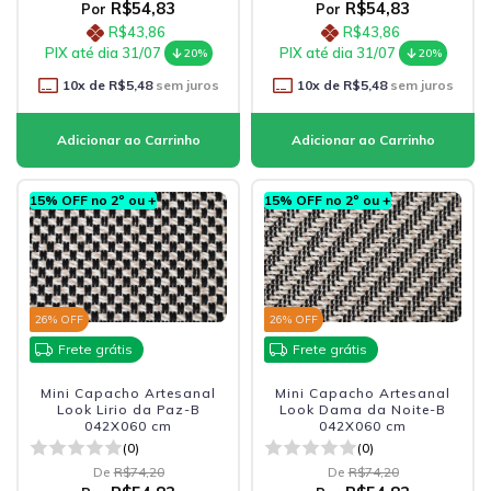
R$54,83
R$54,83
Por
Por
R$43,86
R$43,86
PIX até dia 31/07
PIX até dia 31/07
20%
20%
10
x de
R$5,48
sem juros
10
x de
R$5,48
sem juros
15% OFF no 2º ou +
15% OFF no 2º ou +
26
% OFF
26
% OFF
Frete grátis
Frete grátis
Mini Capacho Artesanal
Mini Capacho Artesanal
Look Lirio da Paz-B
Look Dama da Noite-B
042X060 cm
042X060 cm
(0)
(0)
De
R$74,20
De
R$74,20