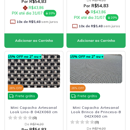
De
R$74,20
R$54,83
Por
R$54,83
Por
R$43,86
R$43,86
PIX até dia 31/07
20%
PIX até dia 31/07
20%
10
x de
R$5,48
sem juros
10
x de
R$5,48
sem juros
15% OFF no 2º ou +
15% OFF no 2º ou +
26
% OFF
26
% OFF
Frete grátis
Frete grátis
Mini Capacho Artesanal
Mini Capacho Artesanal
Look Lirio-B 042X060 cm
Look Brinco de Princesa-B
042X060 cm
(0)
(0)
De
R$74,20
De
R$74,20
R$54,83
Por