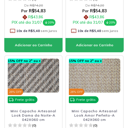
De
R$74,20
De
R$74,20
R$54,83
R$54,83
Por
Por
R$43,86
R$43,86
PIX até dia 31/07
PIX até dia 31/07
20%
20%
10
x de
R$5,48
sem juros
10
x de
R$5,48
sem juros
15% OFF no 2º ou +
15% OFF no 2º ou +
26
% OFF
26
% OFF
Frete grátis
Frete grátis
Mini Capacho Artesanal
Mini Capacho Artesanal
Look Dama da Noite-A
Look Amor Perfeito-A
042X060 cm
042X060 cm
(0)
(0)