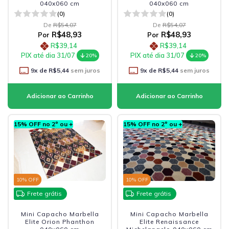
040x060 cm
040x060 cm
(0)
(0)
De
R$54,07
De
R$54,07
R$48,93
R$48,93
Por
Por
R$39,14
R$39,14
PIX até dia 31/07
PIX até dia 31/07
20%
20%
9
x de
R$5,44
sem juros
9
x de
R$5,44
sem juros
15% OFF no 2º ou +
15% OFF no 2º ou +
10
% OFF
10
% OFF
Frete grátis
Frete grátis
Mini Capacho Marbella
Mini Capacho Marbella
Elite Orion Phanthon
Elite Renaissance