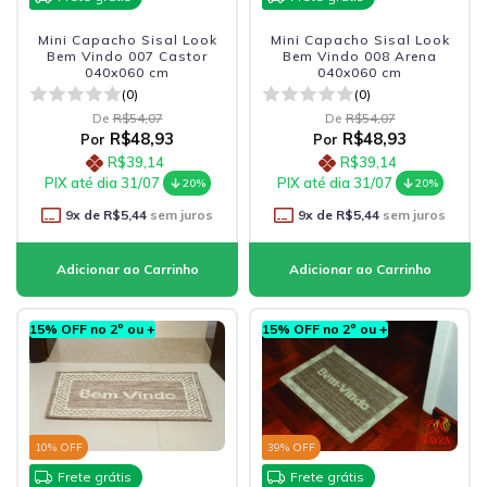
Mini Capacho Sisal Look
Mini Capacho Sisal Look
Bem Vindo 007 Castor
Bem Vindo 008 Arena
040x060 cm
040x060 cm
(0)
(0)
De
R$54,07
De
R$54,07
R$48,93
R$48,93
Por
Por
R$39,14
R$39,14
PIX até dia 31/07
PIX até dia 31/07
20%
20%
9
x de
R$5,44
sem juros
9
x de
R$5,44
sem juros
15% OFF no 2º ou +
15% OFF no 2º ou +
10
% OFF
39
% OFF
Frete grátis
Frete grátis