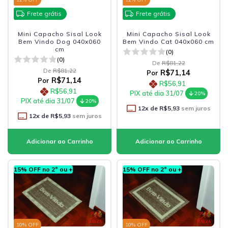
Frete grátis
Frete grátis
Mini Capacho Sisal Look
Mini Capacho Sisal Look
Bem Vindo Dog 040x060
Bem Vindo Cat 040x060 cm
cm
(0)
(0)
De
R$81,22
De
R$81,22
R$71,14
Por
R$71,14
Por
R$56,91
R$56,91
PIX até dia 31/07
20%
PIX até dia 31/07
20%
12
x de
R$5,93
sem juros
12
x de
R$5,93
sem juros
15% OFF no 2º ou +
15% OFF no 2º ou +
10
% OFF
10
% OFF