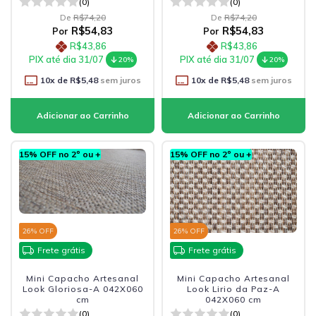
(0)
(0)
De
R$74,20
De
R$74,20
R$54,83
R$54,83
Por
Por
R$43,86
R$43,86
PIX até dia 31/07
PIX até dia 31/07
20%
20%
10
x de
R$5,48
sem juros
10
x de
R$5,48
sem juros
15% OFF no 2º ou +
15% OFF no 2º ou +
26
% OFF
26
% OFF
Frete grátis
Frete grátis
Mini Capacho Artesanal
Mini Capacho Artesanal
Look Gloriosa-A 042X060
Look Lirio da Paz-A
cm
042X060 cm
(0)
(0)