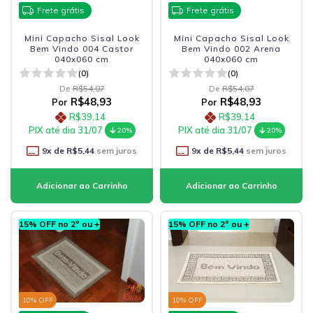
Frete grátis
Frete grátis
Mini Capacho Sisal Look
Mini Capacho Sisal Look
Bem Vindo 004 Castor
Bem Vindo 002 Arena
040x060 cm
040x060 cm
(0)
(0)
De
R$54,07
De
R$54,07
R$48,93
R$48,93
Por
Por
R$39,14
R$39,14
PIX até dia 31/07
PIX até dia 31/07
20%
20%
9
x de
R$5,44
sem juros
9
x de
R$5,44
sem juros
15% OFF no 2º ou +
15% OFF no 2º ou +
10
% OFF
10
% OFF