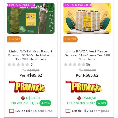
LEVE 5 & PAGUE 4
LEVE 5 & PAGUE 4
11
% OFF
11
% OFF
Linha RAYZA Vest Resort
Linha RAYZA Vest Resort
Grossa 013-Verde Malvam
Grossa 014-Ramy Tex 288
Tex 288 Novidade
Novidade
(0)
(0)
De
R$95,92
De
R$95,92
R$85,62
R$85,62
Por
Por
R$68,50
R$68,50
PIX até dia 31/07
PIX até dia 31/07
20%
20%
12
x de
R$7,14
sem juros
12
x de
R$7,14
sem juros