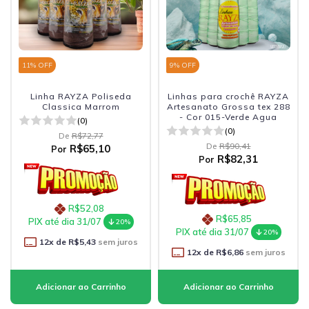
11
% OFF
9
% OFF
Linha RAYZA Poliseda
Linhas para crochê RAYZA
Classica Marrom
Artesanato Grossa tex 288
- Cor 015-Verde Agua
(0)
(0)
De
R$72,77
De
R$90,41
R$65,10
Por
R$82,31
Por
R$52,08
R$65,85
PIX até dia 31/07
20%
PIX até dia 31/07
20%
12
x de
R$5,43
sem juros
12
x de
R$6,86
sem juros