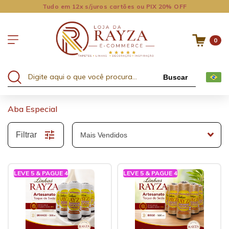
Tudo em 12x s/juros cartões ou PIX 20% OFF
0
Buscar
Aba Especial
Filtrar
LEVE 5 & PAGUE 4
LEVE 5 & PAGUE 4